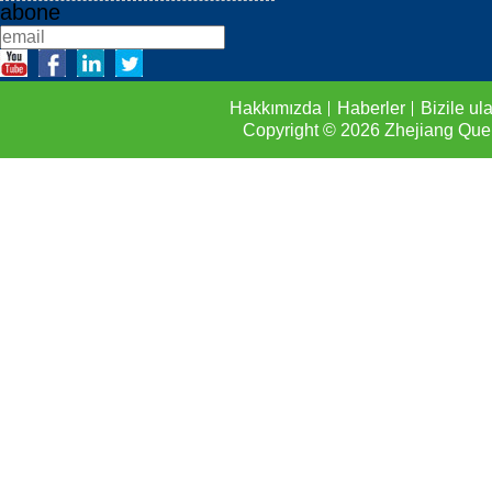
abone
Hakkımızda
Haberler
Bizile ul
Copyright © 2026
Zhejiang Que