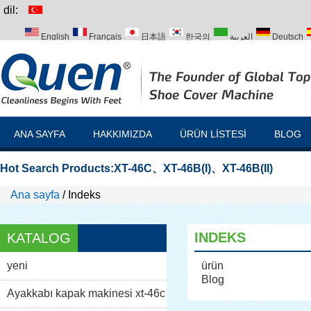
dil:
English
Français
日本語
한국의
العربية
Deutsch
Italiano
Português
Русский
Türk
ANA SAYFA
HAKKIMIZDA
ÜRÜN LISTESI
BLOG
Hot Search Products:
XT-46C
、
XT-46B(I)
、
XT-46B(II)
Ana sayfa
/
Indeks
INDEKS
KATALOG
yeni
ürün
Blog
Ayakkabı kapak makinesi xt-46c