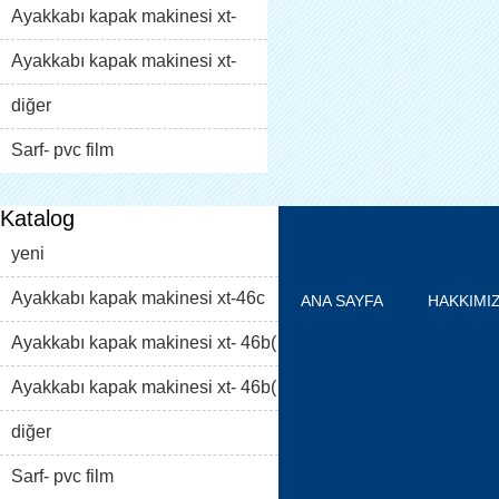
Ayakkabı kapak makinesi xt-
46b( i)
Ayakkabı kapak makinesi xt-
46b( ii)
diğer
Sarf- pvc film
Katalog
yeni
Ayakkabı kapak makinesi xt-46c
ANA SAYFA
HAKKIMI
Ayakkabı kapak makinesi xt- 46b(
ÜRÜN LISTESI
BLOG
i)
Ayakkabı kapak makinesi xt- 46b(
FAQS
BIZILE ULAŞIN
ii)
diğer
Sarf- pvc film