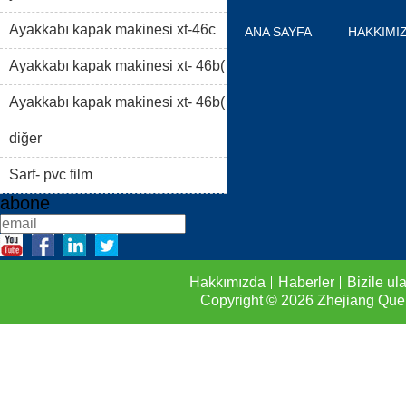
Ayakkabı kapak makinesi xt-46c
ANA SAYFA
HAKKIMI
Ayakkabı kapak makinesi xt- 46b(
ÜRÜN LISTESI
BLOG
i)
Ayakkabı kapak makinesi xt- 46b(
FAQS
BIZILE ULAŞIN
ii)
diğer
Sarf- pvc film
abone
Hakkımızda
Haberler
Bizile ul
Copyright © 2026
Zhejiang Que