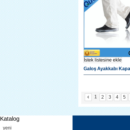
İstek listesine ekle
Galoş Ayakkabı Kap
Dispenser Için
1
2
3
4
5
Katalog
yeni