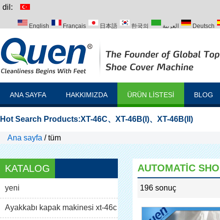
dil:
English
Français
日本語
한국의
العربية
Deutsch
Italiano
Português
Русский
Türk
ANA SAYFA
HAKKIMIZDA
ÜRÜN LISTESI
BLOG
Hot Search Products:
XT-46C
、
XT-46B(I)
、
XT-46B(II)
Ana sayfa
/
tüm
AUTOMATIC SHO
KATALOG
yeni
196 sonuç
list
Ayakkabı kapak makinesi xt-46c