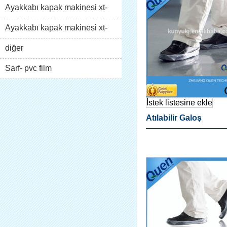
Ayakkabı kapak makinesi xt-
46b( i)
Ayakkabı kapak makinesi xt-
46b( ii)
diğer
Sarf- pvc film
İstek listesine ekle
Atılabilir Galoş