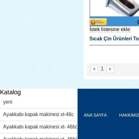
İstek listesine ekle
Sıcak Çin Ürünleri T
Pvc Makinesi Ayakka
Kapağı Fabrika
1
Katalog
yeni
Ayakkabı kapak makinesi xt-46c
ANA SAYFA
HAKKIMI
Ayakkabı kapak makinesi xt- 46b(
ÜRÜN LISTESI
BLOG