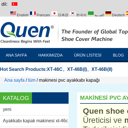
dil:
English
Français
日本語
한국의
العربية
Deutsch
Italiano
Português
Русский
Türk
ANA SAYFA
HAKKIMIZDA
ÜRÜN LISTESI
BLOG
Hot Search Products:
XT-46C
、
XT-46B(I)
、
XT-46B(II)
Ana sayfa
/
tüm
/
makinesi pvc ayakkabı kapağı
MAKINESI PVC A
KATALOG
Quen shoe 
yeni
Üreticisi ve
Ayakkabı kapak makinesi xt-46c