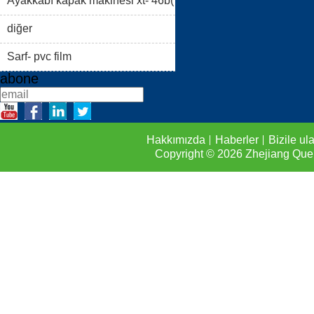
i)
Ayakkabı kapak makinesi xt- 46b(
FAQS
BIZILE ULAŞIN
ii)
diğer
Sarf- pvc film
abone
Hakkımızda
Haberler
Bizile ul
Copyright © 2026
Zhejiang Que