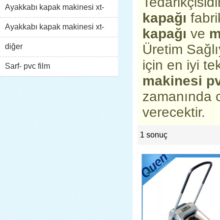
Tedarikçisid
Ayakkabı kapak makinesi xt-
kapağı
fabri
46b( i)
Ayakkabı kapak makinesi xt-
kapağı
ve
m
Üretim Sağl
46b( ii)
diğer
için en iyi te
Sarf- pvc film
makinesi p
zamanında ce
verecektir.
1 sonuç
list