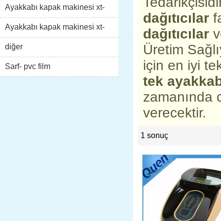
Tedarikçisid
Ayakkabı kapak makinesi xt-
dağıtıcılar
f
46b( i)
Ayakkabı kapak makinesi xt-
dağıtıcılar
v
Üretim Sağl
46b( ii)
diğer
için en iyi te
Sarf- pvc film
tek ayakkab
zamanında ce
verecektir.
1 sonuç
list