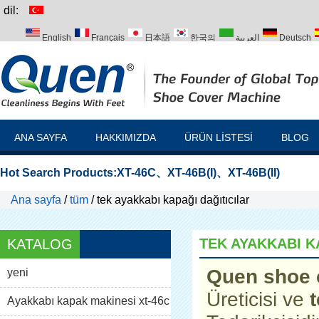
dil:
English
Français
日本語
한국의
العربية
Deutsch
Italiano
Português
Русский
Türk
ANA SAYFA
HAKKIMIZDA
ÜRÜN LISTESI
BLOG
Hot Search Products:
XT-46C
、
XT-46B(I)
、
XT-46B(II)
Ana sayfa
/
tüm
/
tek ayakkabı kapağı dağıtıcılar
TEK AYAKKABI K
KATALOG
Quen shoe 
yeni
Üreticisi ve
Ayakkabı kapak makinesi xt-46c