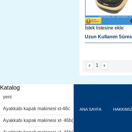
İstek listesine ekle
Uzun Kullanım Süres
Ayakkabı Kapağı Dağı
Hastane
1
Katalog
yeni
Ayakkabı kapak makinesi xt-46c
ANA SAYFA
HAKKIMI
Ayakkabı kapak makinesi xt- 46b(
ÜRÜN LISTESI
BLOG