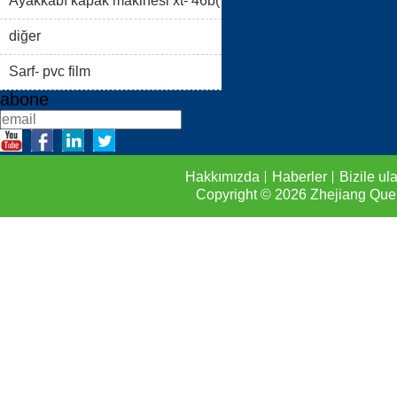
i)
Ayakkabı kapak makinesi xt- 46b(
FAQS
BIZILE ULAŞIN
ii)
diğer
Sarf- pvc film
abone
Hakkımızda
Haberler
Bizile ul
Copyright © 2026
Zhejiang Que