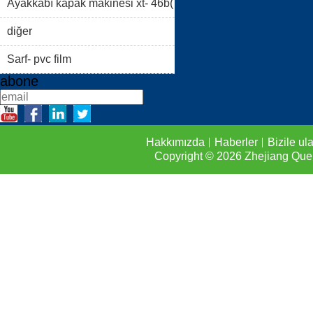
i)
Ayakkabı kapak makinesi xt- 46b(
FAQS
BIZILE ULAŞIN
ii)
diğer
Sarf- pvc film
abone
Hakkımızda
Haberler
Bizile ul
Copyright © 2026
Zhejiang Que