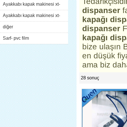
Tedarikçisid
Ayakkabı kapak makinesi xt-
dispanser
f
46b( i)
Ayakkabı kapak makinesi xt-
kapağı dis
dispanser
F
46b( ii)
diğer
kapağı dis
Sarf- pvc film
bize ulaşın 
en düşük fiy
ama biz daha
28 sonuç
list