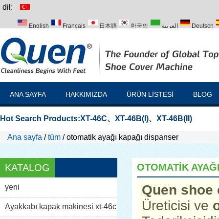
dil:
English
Français
日本語
한국의
العربية
Deutsch
Italiano
Português
Русский
Türk
ANA SAYFA
HAKKIMIZDA
ÜRÜN LISTESI
BLOG
Hot Search Products:
XT-46C
、
XT-46B(I)
、
XT-46B(II)
Ana sayfa
/
tüm
/
otomatik ayağı kapağı dispanser
OTOMATIK AYAĞI
KATALOG
Quen shoe 
yeni
Üreticisi ve
Ayakkabı kapak makinesi xt-46c