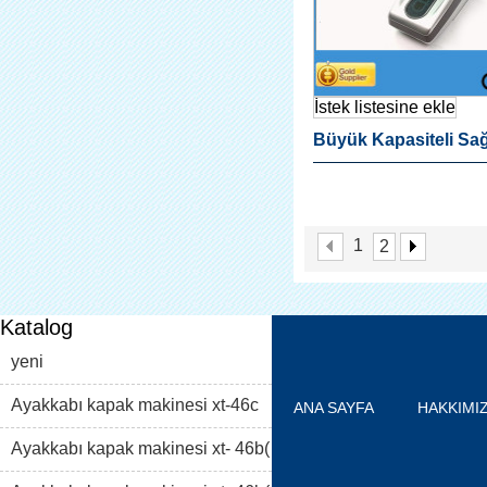
İstek listesine ekle
Büyük Kapasiteli Sağ
Tıbbi Otomatik Ayağı
Dispanser Hastane T
1
2
Katalog
yeni
Ayakkabı kapak makinesi xt-46c
ANA SAYFA
HAKKIMI
Ayakkabı kapak makinesi xt- 46b(
ÜRÜN LISTESI
BLOG